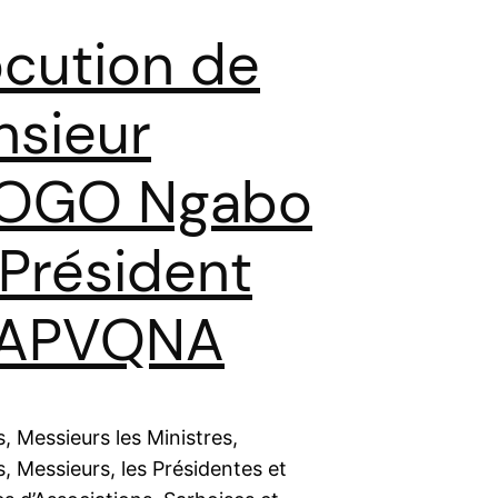
ocution de
sieur
OGO Ngabo
iPrésident
 APVQNA
 Messieurs les Ministres,
 Messieurs, les Présidentes et