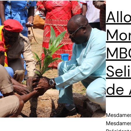
All
Mon
MB
Sel
de
Mesdames,
Mesdames,