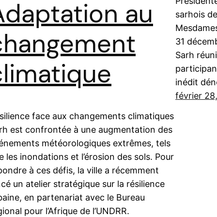
Présidente
Adaptation au
sarhois de
Mesdames, 
changement
31 décemb
Sarh réun
climatique
participan
inédit d
février 28
silience face aux changements climatiques
rh est confrontée à une augmentation des
énements météorologiques extrêmes, tels
e les inondations et l’érosion des sols. Pour
pondre à ces défis, la ville a récemment
ncé un atelier stratégique sur la résilience
baine, en partenariat avec le Bureau
gional pour l’Afrique de l’UNDRR.