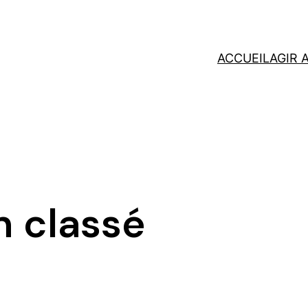
ACCUEIL
AGIR 
 classé